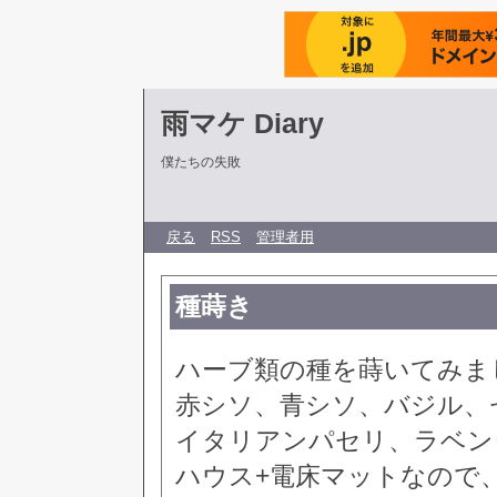
雨マケ Diary
僕たちの失敗
戻る
RSS
管理者用
種蒔き
ハーブ類の種を蒔いてみま
赤シソ、青シソ、バジル、
イタリアンパセリ、ラベン
ハウス+電床マットなので